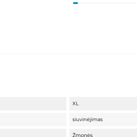
XL
siuvinėjimas
Žmonės