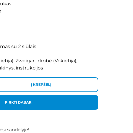
iukas
e
1
mas su 2 siūlais
ietija), Zweigart drobė (Vokietija),
nkinys, instrukcijos
Į KREPŠELĮ
PIRKTI DABAR
ės) sandėlyje!