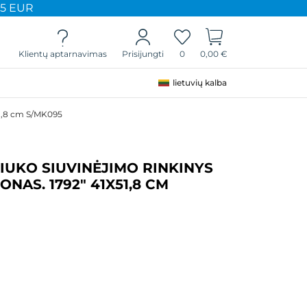
65 EUR
Klientų aptarnavimas
0
0,00 €
Prisijungti
lietuvių kalba
x51,8 cm S/MK095
IUKO SIUVINĖJIMO RINKINYS
ONAS. 1792" 41X51,8 CM