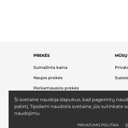
PREKĖS
MŪSŲ
Sumažinta kaina
Privat
Naujos prekės
Susisi
Perkamiausios prekės
Ši svetainė naudoja slapukus, kad pagerintų naud
patirtį. Tęsdami naudotis svetaine, jūs sutinkate s
naudojimu.
PRIVATUMO POLITIKA
P