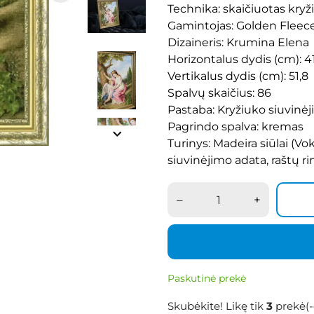
Technika: skaičiuotas kryž
Gamintojas: Golden Fleec
Dizaineris: Krumina Elena
Horizontalus dydis (cm): 4
Vertikalus dydis (cm): 51,8
Spalvų skaičius: 86
Pastaba: Kryžiuko siuvinėji
Pagrindo spalva: kremas
keyboard_arrow_right
Turinys: Madeira siūlai (Vok
siuvinėjimo adata, raštų ri
–
+
Paskutinė prekė
Skubėkite! Likę tik
3
prekė(-