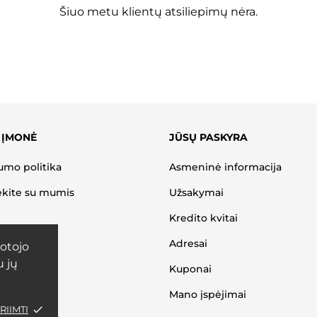
Šiuo metu klientų atsiliepimų nėra.
 ĮMONĖ
JŪSŲ PASKYRA
umo politika
Asmeninė informacija
ekite su mumis
Užsakymai
Kredito kvitai
Adresai
otojo
u jų
Kuponai
Mano įspėjimai
RIIMTI
done