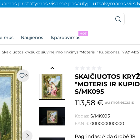
amas pristatymas visame pasaulyje užsakymams virš 
HOT
ie mus
Naujienos
Išpardavimas
Skaičiuotos kryžiuko siuvinėjimo rinkinys "Moteris ir Kupidonas. 1792" 41
keyboard_arrow_left
SKAIČIUOTOS KRYŽ
0
"MOTERIS IR KUPID
S/MK095
113,58 €
Su mokesčiais
Kodas:
S/MK095
EAN13:
000000000000
Pagrindas: Aida drobė 18