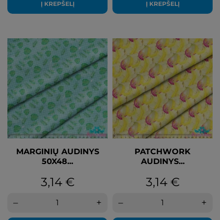
Į KREPŠELĮ
Į KREPŠELĮ
MARGINIŲ AUDINYS
PATCHWORK
50X48...
AUDINYS...
Kaina
Kaina
3,14 €
3,14 €
–
+
–
+