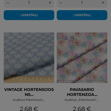
–
+
–
+
Į KREPŠELĮ
Į KREPŠELĮ
VINTAGE HORTENSIJOS
PAVASARIO
N5...
HORTENZIJA...
Audinys Patchwork,...
Audinys „Patchwork“,...
Kaina
Kaina
2,68 €
2,68 €