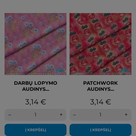
DARBŲ LOPYMO
PATCHWORK
AUDINYS...
AUDINYS...
Kaina
Kaina
3,14 €
3,14 €
–
+
–
+
Į KREPŠELĮ
Į KREPŠELĮ