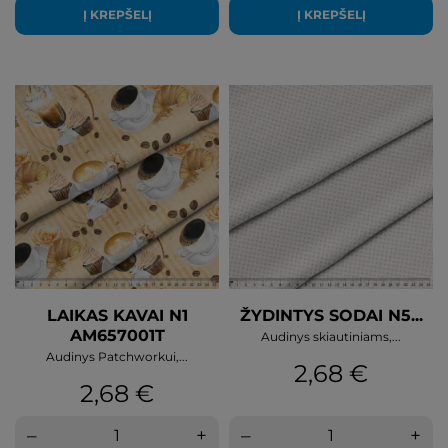
Į KREPŠELĮ
Į KREPŠELĮ
LAIKAS KAVAI N1
ŽYDINTYS SODAI N5...
AM657001T
Audinys skiautiniams,...
Audinys Patchworkui,...
Kaina
2,68 €
Kaina
2,68 €
–
+
–
+