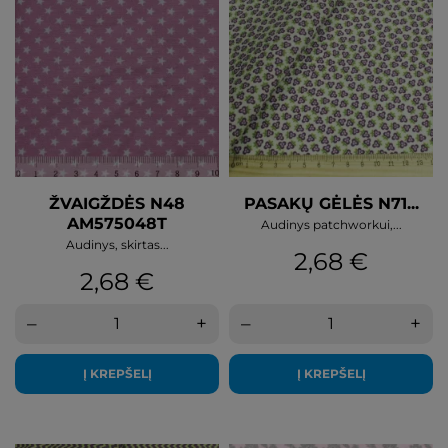
ŽVAIGŽDĖS N48
PASAKŲ GĖLĖS N71...
AM575048T
Audinys patchworkui,...
Audinys, skirtas...
Kaina
2,68 €
Kaina
2,68 €
–
+
–
+
Į KREPŠELĮ
Į KREPŠELĮ