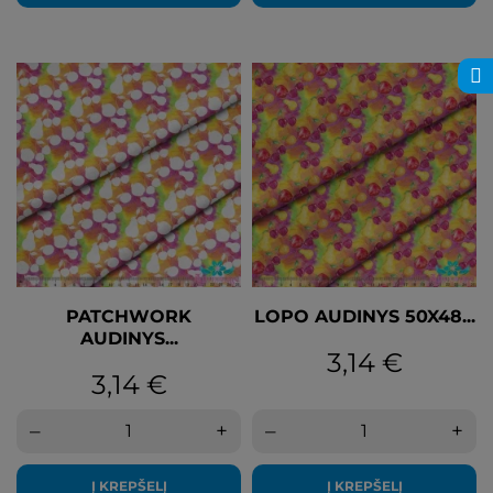
ФИЛЬТР
PATCHWORK
LOPO AUDINYS 50X48...
AUDINYS...
Kaina
3,14 €
Kaina
3,14 €
–
+
–
+
Į KREPŠELĮ
Į KREPŠELĮ