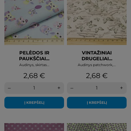
PELĖDOS IR
VINTAŽINIAI
PAUKŠČIAI...
DRUGELIAI...
Audinys, skirtas...
Audinys patchwork,...
Kaina
Kaina
2,68 €
2,68 €
–
+
–
+
Į KREPŠELĮ
Į KREPŠELĮ