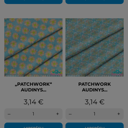
„PATCHWORK“
PATCHWORK
AUDINYS...
AUDINYS...
Kaina
Kaina
3,14 €
3,14 €
–
+
–
+