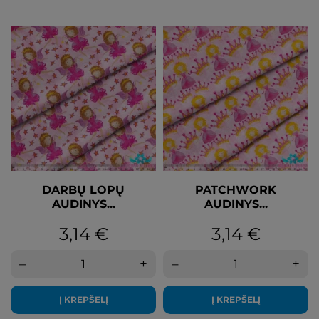
DARBŲ LOPŲ
PATCHWORK
AUDINYS...
AUDINYS...
Kaina
Kaina
3,14 €
3,14 €
–
+
–
+
Į KREPŠELĮ
Į KREPŠELĮ