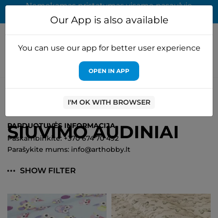
Nemokamas pristatymas visame pasaulyje
užsakymams virš 65 EUR
Our App is also available
You can use our app for better user experience
OPEN IN APP
Pagrindinis
Siuvimo audiniai
I'M OK WITH BROWSER
SIUVIMO AUDINIAI
PARDUOTUVĖS INFORMACIJA
Paskambinkite: +370 674 70 492
Parašykite mums: info@arthobby.lt
SHOW FILTER