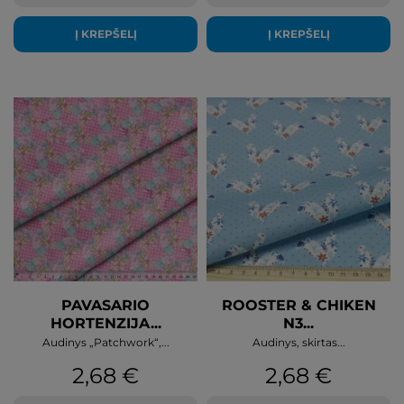
Į KREPŠELĮ
Į KREPŠELĮ
PAVASARIO
ROOSTER & CHIKEN
HORTENZIJA...
N3...
Audinys „Patchwork“,...
Audinys, skirtas...
Kaina
Kaina
2,68 €
2,68 €