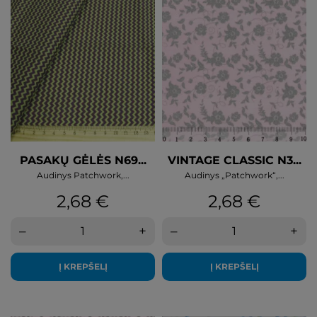
PASAKŲ GĖLĖS N69...
VINTAGE CLASSIC N3...
Audinys Patchwork,...
Audinys „Patchwork“,...
Kaina
Kaina
2,68 €
2,68 €
–
+
–
+
Į KREPŠELĮ
Į KREPŠELĮ