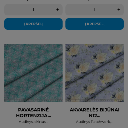
–
+
–
+
Į KREPŠELĮ
Į KREPŠELĮ
PAVASARINĖ
AKVARELĖS BIJŪNAI
HORTENZIJA...
N12...
Audinys, skirtas...
Audinys Patchwork,...