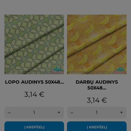
LOPO AUDINYS 50X48...
DARBŲ AUDINYS
50X48...
Kaina
3,14 €
Kaina
3,14 €
–
+
–
+
Į KREPŠELĮ
Į KREPŠELĮ