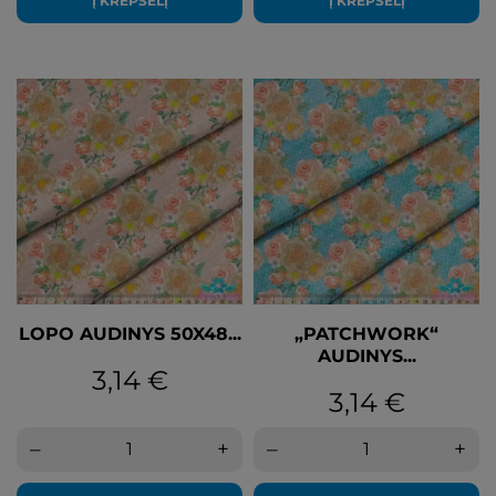
Į KREPŠELĮ
Į KREPŠELĮ
LOPO AUDINYS 50X48...
„PATCHWORK“
AUDINYS...
Kaina
3,14 €
Kaina
3,14 €
–
+
–
+