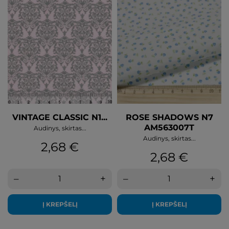
VINTAGE CLASSIC N1...
ROSE SHADOWS N7
AM563007T
Audinys, skirtas...
Audinys, skirtas...
Kaina
2,68 €
Kaina
2,68 €
–
+
–
+
Į KREPŠELĮ
Į KREPŠELĮ