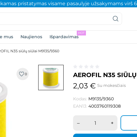
amas pristatymas visame pasaulyje užsakymams virš 
HOT
ie mus
Naujienos
Išpardavimas
OFIL N35 siūlų siūlai M9135/9360
AEROFIL N35 SIŪLŲ
0
2,03 €
Su mokesčiais
Kodas:
M9135/9360
EAN13:
4003760119308
–
+