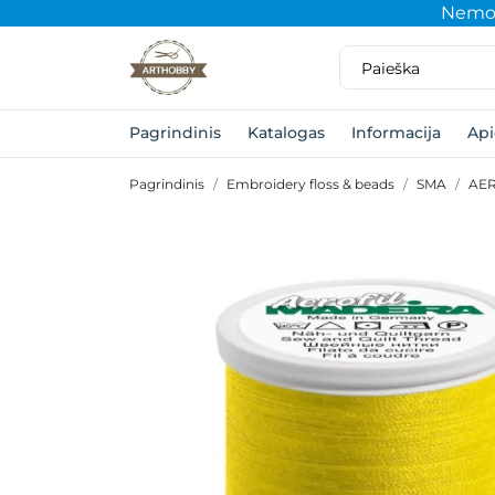
Nemok
Pagrindinis
Katalogas
Informacija
Ap
Pagrindinis
Embroidery floss & beads
SMA
AER