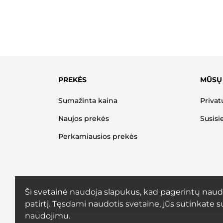
PREKĖS
MŪSŲ
Sumažinta kaina
Privat
Naujos prekės
Susisi
Perkamiausios prekės
Ši svetainė naudoja slapukus, kad pagerintų naud
patirtį. Tęsdami naudotis svetaine, jūs sutinkate s
naudojimu.