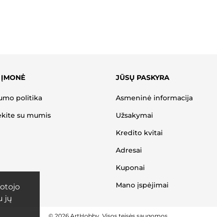
 ĮMONĖ
JŪSŲ PASKYRA
umo politika
Asmeninė informacija
ekite su mumis
Užsakymai
Kredito kvitai
Adresai
Kuponai
Mano įspėjimai
otojo
u jų
© 2026 ArtHobby. Visos teisės saugomos.