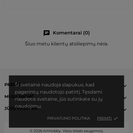
chat
Komentarai (0)
Šiuo metu klientų atsiliepimų nėra.
PREKĖS
Ši svetainė naudoja slapukus, kad

pagerintų naudotojo patirtį. Tęsdami
MŪSŲ ĮMONĖ

naudotis svetaine, jūs sutinkate su jų
naudojimu.
JŪSŲ PASKYRA

PRIVATUMO POLITIKA
PRIIMTI
done
© 2026 ArtHobby. Visos teisės saugomos.