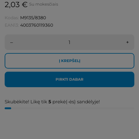
2,03 €
Su mokesčiais
Kodas:
M9135/8380
EAN13:
4003760119360
–
+
Į KREPŠELĮ
PIRKTI DABAR
Skubėkite! Likę tik
5
prekė(-ės) sandėlyje!