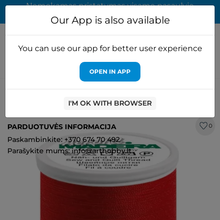
Nemokamas pristatymas visame pasaulyje
užsakymams virš 65 EUR
Our App is also available
You can use our app for better user experience
OPEN IN APP
Pagrindinis
Embroidery floss & beads
SMA
AEROFIL N35
siuvimo siūlas M9135/8380
I'M OK WITH BROWSER
PARDUOTUVĖS INFORMACIJA
0
Paskambinkite: +370 674 70 492
Parašykite mums: info@arthobby.lt