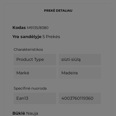
PREKĖ DETALIAU
Kodas
M9135/8380
Yra sandėlyje
5 Prekės
Charakteristikos
Product Type
siūti siūlą
Markė
Madeira
Specifinė nuoroda
Ean13
4003760119360
Būklė
Nauja