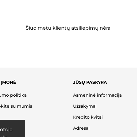
Šiuo metu klientų atsiliepimų nėra.
 ĮMONĖ
JŪSŲ PASKYRA
umo politika
Asmeninė informacija
ekite su mumis
Užsakymai
Kredito kvitai
Adresai
otojo
u jų