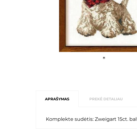
APRAŠYMAS
PREKĖ DETALIAU
Komplekte sudėtis: Zweigart 15ct. balta