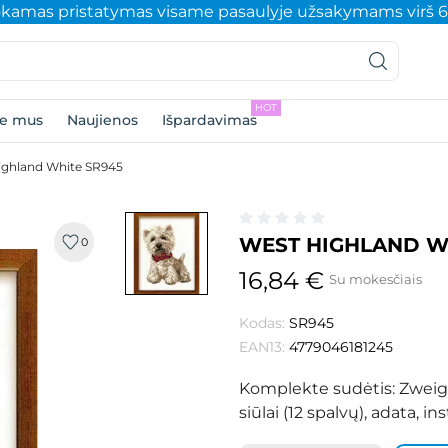
amas pristatymas visame pasaulyje užsakymams virš 
HOT
ie mus
Naujienos
Išpardavimas
ighland White SR945
WEST HIGHLAND W
0
16,84 €
Su mokesčiais
Kodas:
SR945
EAN13:
4779046181245
Komplekte sudėtis: Zweigart
siūlai (12 spalvų), adata, 