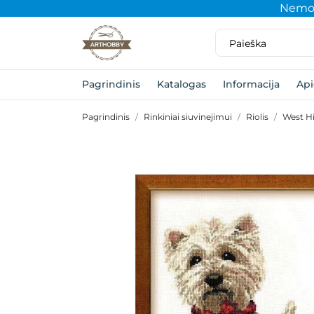
Nemok
Pagrindinis
Katalogas
Informacija
Ap
Pagrindinis
Rinkiniai siuvinejimui
Riolis
West H