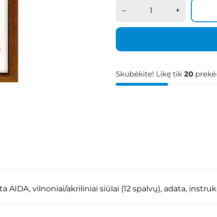
–
+
Skubėkite! Likę tik
20
prekė(
 AIDA, vilnoniai/akriliniai siūlai (12 spalvų), adata, inst