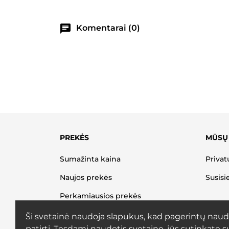
chat
Komentarai (0)
PREKĖS
MŪSŲ
Sumažinta kaina
Privat
Naujos prekės
Susisi
Perkamiausios prekės
Ši svetainė naudoja slapukus, kad pagerintų naud
patirtį. Tęsdami naudotis svetaine, jūs sutinkate s