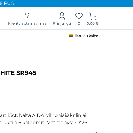
65 EUR
Klientų aptarnavimas
0
0,00 €
Prisijungti
lietuvių kalba
HITE SR945
 15ct. balta AIDA, vilnoniai/akriliniai
instrukcija 6 kalbomis. Matmenys: 20*26