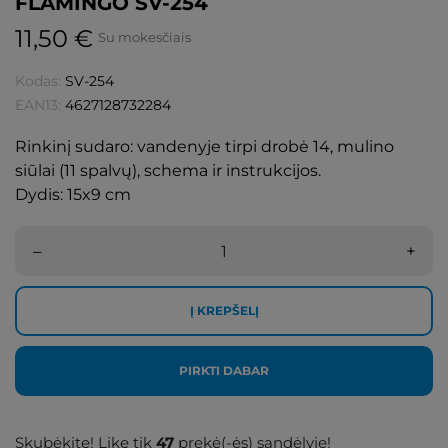
FLAMINGO SV-254
11,50 €
Su mokesčiais
Kodas:
SV-254
EAN13:
4627128732284
Rinkinį sudaro: vandenyje tirpi drobė 14, mulino
siūlai (11 spalvų), schema ir instrukcijos.
Dydis: 15x9 cm
–
+
Į KREPŠELĮ
PIRKTI DABAR
Skubėkite! Likę tik
47
prekė(-ės) sandėlyje!