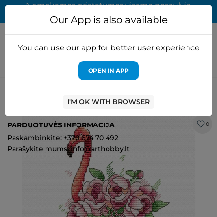
Nemokamas pristatymas visame pasaulyje
užsakymams virš 65 EUR
Our App is also available
You can use our app for better user experience
OPEN IN APP
Pagrindinis
Rinkiniai siuvinejimui
MP Studia
Vandenyje tirpus
drobės kryželiu siuvinėjimo rinkinys Flamingo SV-254
I'M OK WITH BROWSER
PARDUOTUVĖS INFORMACIJA
0
Paskambinkite: +370 674 70 492
Parašykite mums: info@arthobby.lt