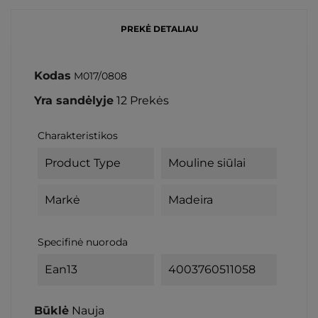
PREKĖ DETALIAU
Kodas
M017/0808
Yra sandėlyje
12 Prekės
Charakteristikos
Product Type
Mouline siūlai
Markė
Madeira
Specifinė nuoroda
Ean13
4003760511058
Būklė
Nauja