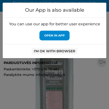
Nemokamas pristatymas visame pasaulyje
užsakymams virš 65 EUR
Our App is also available
You can use our app for better user experience
OPEN IN APP
Pagrindinis
Embroidery floss & beads
Madeira
Medvilniniai
mulinė siūlai 10m M017/0808
I'M OK WITH BROWSER
PARDUOTUVĖS INFORMACIJA
0
Paskambinkite: +370 674 70 492
Parašykite mums: info@arthobby.lt