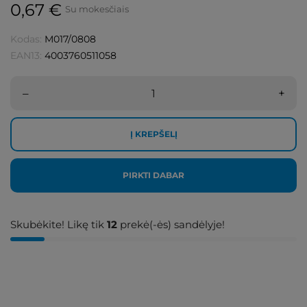
0,67 €
Su mokesčiais
Kodas:
M017/0808
EAN13:
4003760511058
–
+
Į KREPŠELĮ
PIRKTI DABAR
Skubėkite! Likę tik
12
prekė(-ės) sandėlyje!