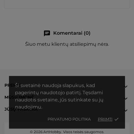
chat
Komentarai (0)
Šiuo metu klientų atsiliepimų nėra.
PREKĖS
Ši svetainė naudoja slapukus, kad

pagerintų naudotojo patirtį. Tęsdami
MŪSŲ ĮMONĖ

naudotis svetaine, jūs sutinkate su jų
naudojimu.
JŪSŲ PASKYRA

PRIVATUMO POLITIKA
PRIIMTI
done
© 2026 ArtHobby. Visos teisės saugomos.