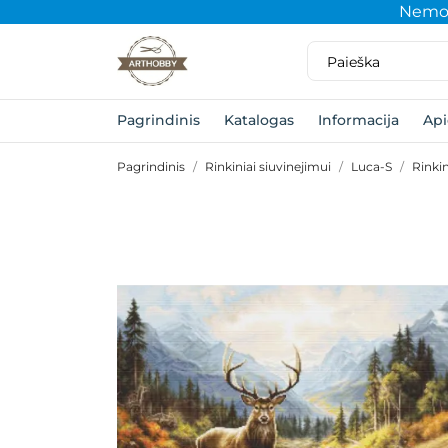
Nemok
Pagrindinis
Katalogas
Informacija
Ap
Pagrindinis
Rinkiniai siuvinejimui
Luca-S
Rinki