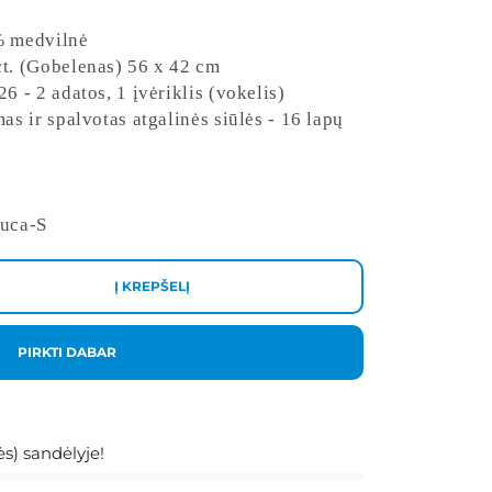
% medvilnė
t. (Gobelenas) 56 x 42 cm
6 - 2 adatos, 1 įvėriklis (vokelis)
as ir spalvotas atgalinės siūlės - 16 lapų
Luca-S
Į KREPŠELĮ
PIRKTI DABAR
s) sandėlyje!