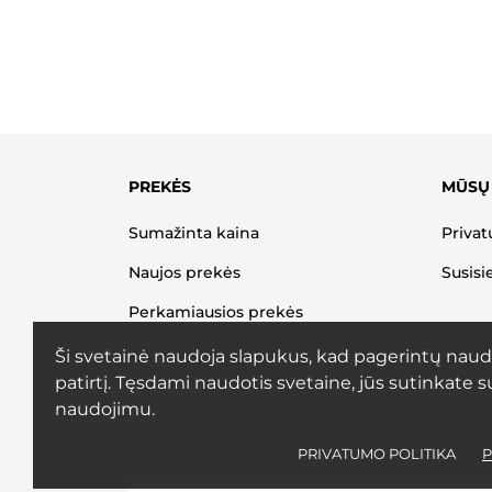
PREKĖS
MŪSŲ
Sumažinta kaina
Privat
Naujos prekės
Susisi
Perkamiausios prekės
Ši svetainė naudoja slapukus, kad pagerintų naud
patirtį. Tęsdami naudotis svetaine, jūs sutinkate s
naudojimu.
PRIVATUMO POLITIKA
P