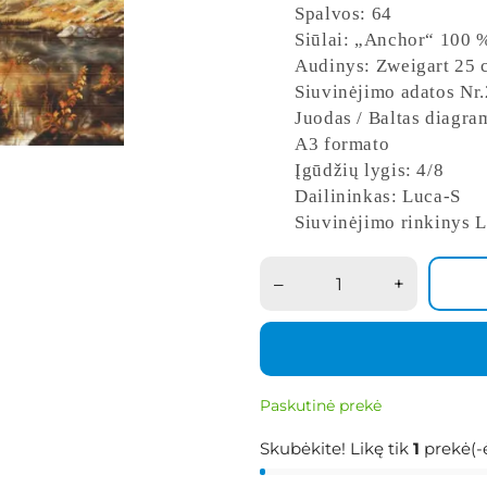
Spalvos: 64
Siūlai: „Anchor“ 100 
Audinys: Zweigart 25 c
Siuvinėjimo adatos Nr.2
Juodas / Baltas diagram
A3 formato
Įgūdžių lygis: 4/8
Dailininkas: Luca-S
Siuvinėjimo rinkinys 
–
+
Paskutinė prekė
Skubėkite! Likę tik
1
prekė(-ė