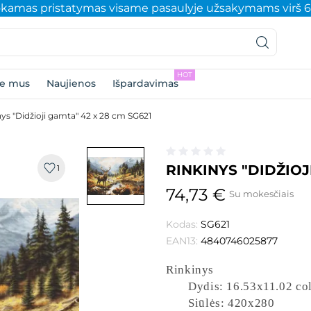
amas pristatymas visame pasaulyje užsakymams virš 
HOT
ie mus
Naujienos
Išpardavimas
nys "Didžioji gamta" 42 x 28 cm SG621
RINKINYS "DIDŽIOJ
1
74,73 €
Su mokesčiais
Kodas:
SG621
EAN13:
4840746025877
Rinkinys
Dydis: 16.53x11.02 col
Siūlės: 420x280