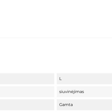
L
siuvinėjimas
Gamta