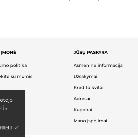
 ĮMONĖ
JŪSŲ PASKYRA
umo politika
Asmeninė informacija
ekite su mumis
Užsakymai
Kredito kvitai
Adresai
otojo
u jų
Kuponai
Mano įspėjimai
RIIMTI
done