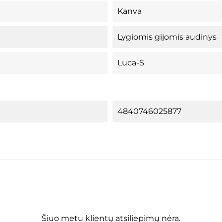
Kanva
Lygiomis gijomis audinys
Luca-S
4840746025877
Šiuo metu klientų atsiliepimų nėra.