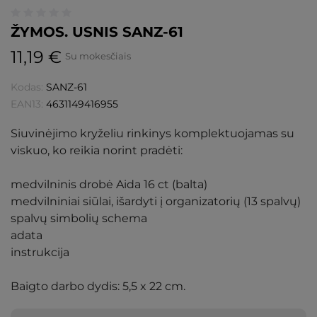
ŽYMOS. USNIS SANZ-61
11,19 €
Su mokesčiais
Kodas:
SANZ-61
EAN13:
4631149416955
Siuvinėjimo kryželiu rinkinys komplektuojamas su
viskuo, ko reikia norint pradėti:
medvilninis drobė Aida 16 ct (balta)
medvilniniai siūlai, išardyti į organizatorių (13 spalvų)
spalvų simbolių schema
adata
instrukcija
Baigto darbo dydis: 5,5 x 22 cm.