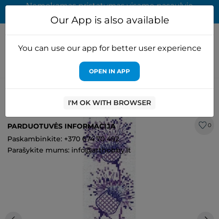
Nemokamas pristatymas visame pasaulyje
užsakymams virš 65 EUR
Our App is also available
You can use our app for better user experience
OPEN IN APP
Pagrindinis
Rinkiniai siuvinejimui
Andriana
Žymos. Usnis
SANZ-61
I'M OK WITH BROWSER
PARDUOTUVĖS INFORMACIJA
0
Paskambinkite: +370 674 70 492
Parašykite mums: info@arthobby.lt