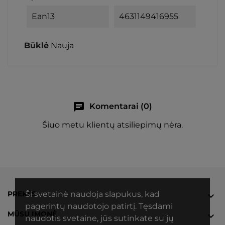
Ean13
4631149416955
Būklė
Nauja
chat
Komentarai (0)
Šiuo metu klientų atsiliepimų nėra.
PREKĖS
Ši svetainė naudoja slapukus, kad

pagerintų naudotojo patirtį. Tęsdami
MŪSŲ ĮMONĖ

naudotis svetaine, jūs sutinkate su jų