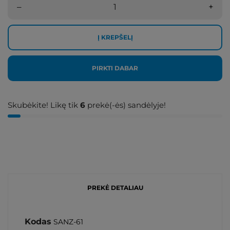
–
+
Į KREPŠELĮ
PIRKTI DABAR
Skubėkite! Likę tik
6
prekė(-ės) sandėlyje!
PREKĖ DETALIAU
Kodas
SANZ-61