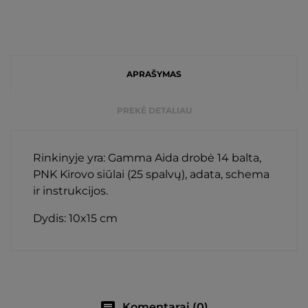
APRAŠYMAS
PREKĖ DETALIAU
Rinkinyje yra: Gamma Aida drobė 14 balta,
PNK Kirovo siūlai (25 spalvų), adata, schema
ir instrukcijos.
Dydis: 10x15 cm
chat
Komentarai (0)