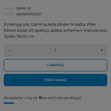
Kodas:
SANV-22
EAN13:
4601891902921
Rinkinyje yra: Gamma Aida drobė 14 balta, PNK
Kirovo siūlai (25 spalvų), adata, schema ir instrukcijos.
Dydis: 10x15 cm
–
+
Į KREPŠELĮ
PIRKTI DABAR
Skubėkite! Likę tik
10
prekė(-ės) sandėlyje!