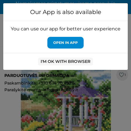
Nemokamas pristatymas visame pasaulyje
užsakymams virš 65 EUR
Our App is also available
You can use our app for better user experience
OPEN IN APP
Pagrindinis
Rinkiniai siuvinejimui
Andriana
Metų laikai. Vasara
SANV-22
I'M OK WITH BROWSER
PARDUOTUVĖS INFORMACIJA
1
Paskambinkite: +370 674 70 492
Parašykite mums: info@arthobby.lt