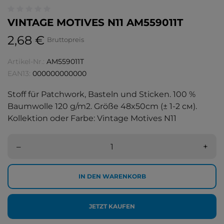
VINTAGE MOTIVES N11 AM559011T
2,68 €
Bruttopreis
Artikel-Nr.:
AM559011T
EAN13:
000000000000
Stoff für Patchwork, Basteln und Sticken. 100 %
Baumwolle 120 g/m2. Größe 48x50cm (± 1-2 см).
Kollektion oder Farbe: Vintage Motives N11
–
+
IN DEN WARENKORB
JETZT KAUFEN