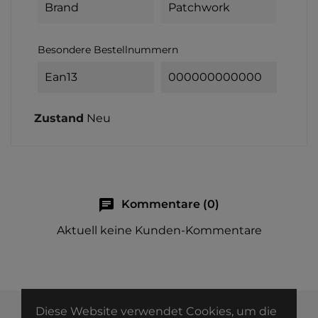
Brand
Patchwork
Besondere Bestellnummern
Ean13
000000000000
Zustand
Neu
chat
Kommentare (0)
Aktuell keine Kunden-Kommentare
Diese Website verwendet Cookies, um die