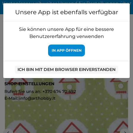
Kostenloser weltweiter Versand für Bestellungen über
65 EUR
Unsere App ist ebenfalls verfügbar
Sie können unsere App für eine bessere
Benutzererfahrung verwenden
IN APP ÖFFNEN
Startseite
Patchworkstoffe
Patchwork fabrics
Vintage
Motives N11 AM559011T
ICH BIN MIT DEM BROWSER EINVERSTANDEN
1
SHOP-EINSTELLUNGEN
Rufen Sie uns an: +370 674 70 492
E-Mail: info@arthobby.lt