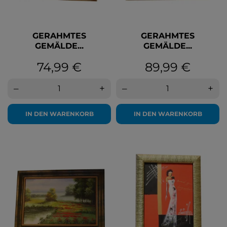
GERAHMTES
GERAHMTES
GEMÄLDE...
GEMÄLDE...
Preis
Preis
74,99 €
89,99 €
–
+
–
+
IN DEN WARENKORB
IN DEN WARENKORB