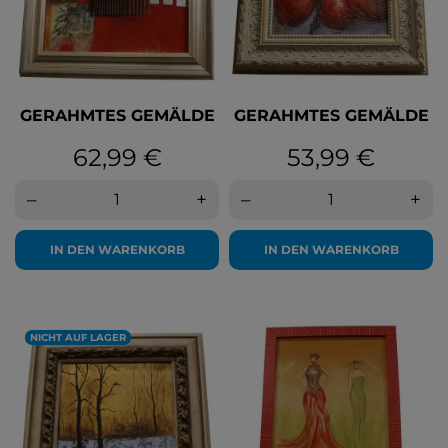
GERAHMTES GEMÄLDE
GERAHMTES GEMÄLDE
Preis
Preis
62,99 €
53,99 €
–
+
–
+
IN DEN WARENKORB
IN DEN WARENKORB
NICHT AUF LAGER