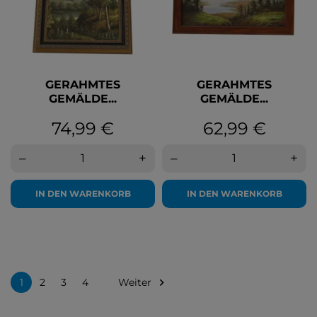
GERAHMTES
GERAHMTES
GEMÄLDE...
GEMÄLDE...
Preis
Preis
74,99 €
62,99 €
–
+
–
+
IN DEN WARENKORB
IN DEN WARENKORB
Weiter

1
2
3
4