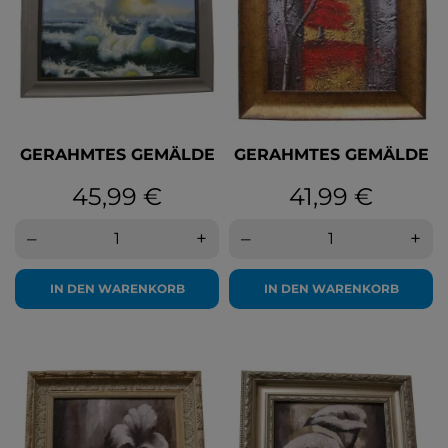
GERAHMTES GEMÄLDE
GERAHMTES GEMÄLDE
Preis
Preis
45,99 €
41,99 €
–
+
–
+
IN DEN WARENKORB
IN DEN WARENKORB