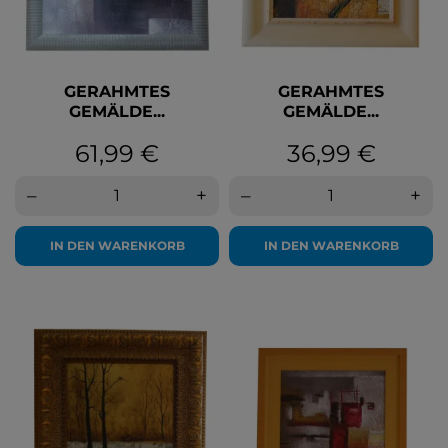
GERAHMTES
GERAHMTES
GEMÄLDE...
GEMÄLDE...
Preis
Preis
61,99 €
36,99 €
–
+
–
+
IN DEN WARENKORB
IN DEN WARENKORB