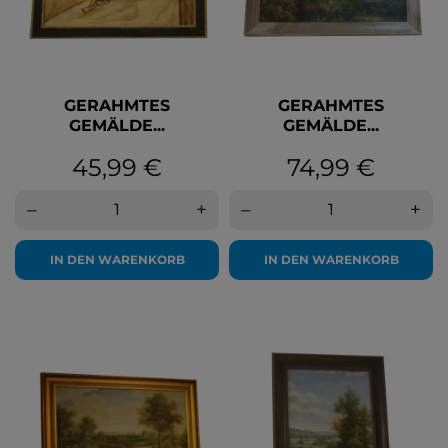
GERAHMTES
GERAHMTES
GEMÄLDE...
GEMÄLDE...
Preis
Preis
45,99 €
74,99 €
–
+
–
+
IN DEN WARENKORB
IN DEN WARENKORB