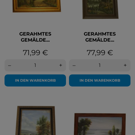
GERAHMTES
GERAHMTES
GEMÄLDE...
GEMÄLDE...
Preis
Preis
71,99 €
77,99 €
–
+
–
+
IN DEN WARENKORB
IN DEN WARENKORB