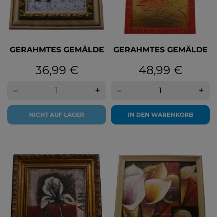
GERAHMTES GEMÄLDE
GERAHMTES GEMÄLDE
Preis
Preis
36,99 €
48,99 €
–
+
–
+
NICHT AUF LAGER
IN DEN WARENKORB