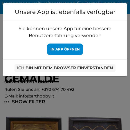
Kostenloser weltweiter Versand für Bestellungen über
65 EUR
Unsere App ist ebenfalls verfügbar
Sie können unsere App für eine bessere
Benutzererfahrung verwenden
IN APP ÖFFNEN
Startseite
Gemälde
ICH BIN MIT DEM BROWSER EINVERSTANDEN
GEMÄLDE
SHOP-EINSTELLUNGEN
Rufen Sie uns an: +370 674 70 492
E-Mail: info@arthobby.lt
SHOW FILTER