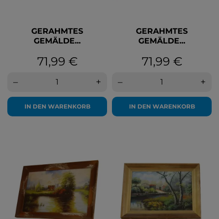
GERAHMTES
GERAHMTES
GEMÄLDE...
GEMÄLDE...
Preis
Preis
71,99 €
71,99 €
–
+
–
+
IN DEN WARENKORB
IN DEN WARENKORB