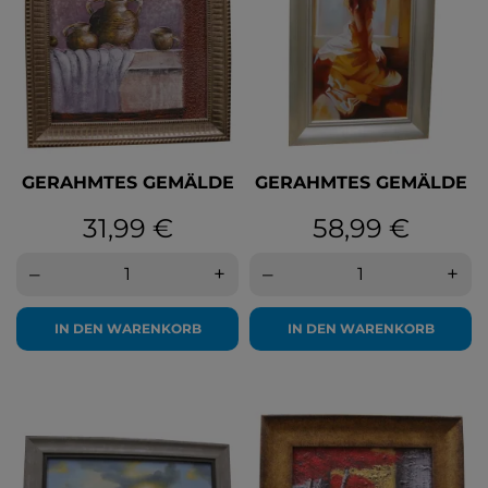
GERAHMTES GEMÄLDE
GERAHMTES GEMÄLDE
Preis
Preis
31,99 €
58,99 €
–
+
–
+
IN DEN WARENKORB
IN DEN WARENKORB