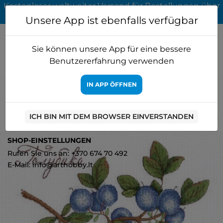
Kostenloser weltweiter Versand für Bestellungen über
65 EUR
Unsere App ist ebenfalls verfügbar
Sie können unsere App für eine bessere
Benutzererfahrung verwenden
IN APP ÖFFNEN
Startseite
Kreuzstich
MP Studia
Blaubeeren SNV-617
ICH BIN MIT DEM BROWSER EINVERSTANDEN
0
SHOP-EINSTELLUNGEN
Rufen Sie uns an: +370 674 70 492
E-Mail: info@arthobby.lt