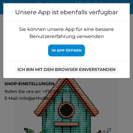
Kostenloser weltweiter Versand für Bestellungen über
65 EUR
Unsere App ist ebenfalls verfügbar
Sie können unsere App für eine bessere
Benutzererfahrung verwenden
IN APP ÖFFNEN
Startseite
Kreuzstich
MP Studia
Sparrow Home SM-366
ICH BIN MIT DEM BROWSER EINVERSTANDEN
1
SHOP-EINSTELLUNGEN
Rufen Sie uns an: +370 674 70 492
E-Mail: info@arthobby.lt