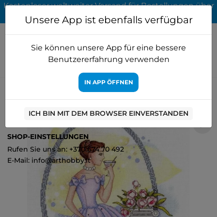
Kostenloser weltweiter Versand für Bestellungen über
65 EUR
Unsere App ist ebenfalls verfügbar
Sie können unsere App für eine bessere
Benutzererfahrung verwenden
IN APP ÖFFNEN
Startseite
Kreuzstich
MP Studia
Frühstück bei Tiffanim's SNV-
729
ICH BIN MIT DEM BROWSER EINVERSTANDEN
2
SHOP-EINSTELLUNGEN
Rufen Sie uns an: +370 674 70 492
E-Mail: info@arthobby.lt