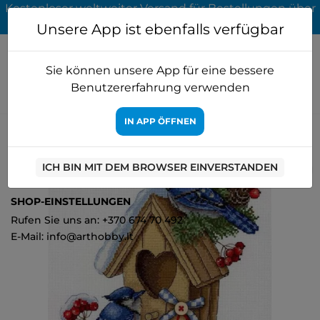
Kostenloser weltweiter Versand für Bestellungen über
65 EUR
Unsere App ist ebenfalls verfügbar
Sie können unsere App für eine bessere
Benutzererfahrung verwenden
IN APP ÖFFNEN
Startseite
Kreuzstich
MP Studia
Neues Zuhause SNV-715
ICH BIN MIT DEM BROWSER EINVERSTANDEN
0
SHOP-EINSTELLUNGEN
Rufen Sie uns an: +370 674 70 492
E-Mail: info@arthobby.lt