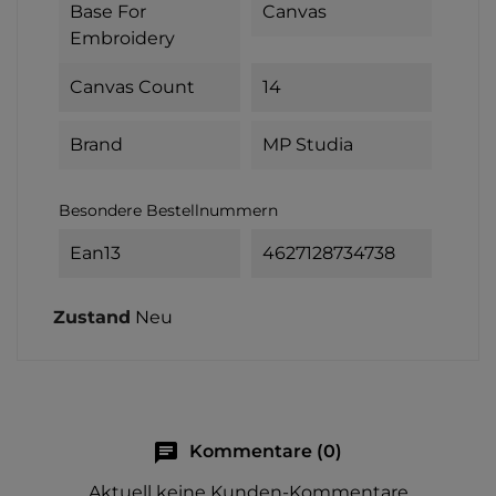
Base For
Canvas
Embroidery
Canvas Count
14
Brand
MP Studia
Besondere Bestellnummern
Ean13
4627128734738
Zustand
Neu
chat
Kommentare (0)
Aktuell keine Kunden-Kommentare