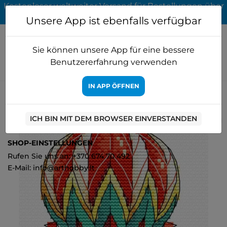
Kostenloser weltweiter Versand für Bestellungen über
65 EUR
Unsere App ist ebenfalls verfügbar
Sie können unsere App für eine bessere
Benutzererfahrung verwenden
IN APP ÖFFNEN
Startseite
Kreuzstich
MP Studia
Heißluftballon SM-353
ICH BIN MIT DEM BROWSER EINVERSTANDEN
0
SHOP-EINSTELLUNGEN
Rufen Sie uns an: +370 674 70 492
E-Mail: info@arthobby.lt