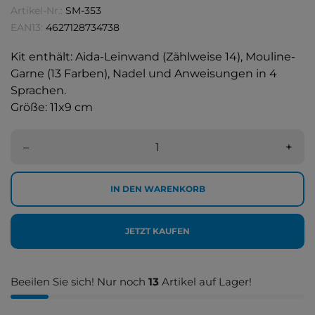
Artikel-Nr.:
SM-353
EAN13:
4627128734738
Kit enthält: Aida-Leinwand (Zählweise 14), Mouline-
Garne (13 Farben), Nadel und Anweisungen in 4
Sprachen.
Größe
: 11
x
9 cm
–
+
IN DEN WARENKORB
JETZT KAUFEN
Beeilen Sie sich! Nur noch
13
Artikel auf Lager!