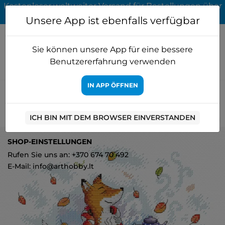
Kostenloser weltweiter Versand für Bestellungen über
65 EUR
Unsere App ist ebenfalls verfügbar
Sie können unsere App für eine bessere
Benutzererfahrung verwenden
IN APP ÖFFNEN
Startseite
Kreuzstich
MP Studia
Herbsttee SM-324
ICH BIN MIT DEM BROWSER EINVERSTANDEN
1
SHOP-EINSTELLUNGEN
Rufen Sie uns an: +370 674 70 492
E-Mail: info@arthobby.lt