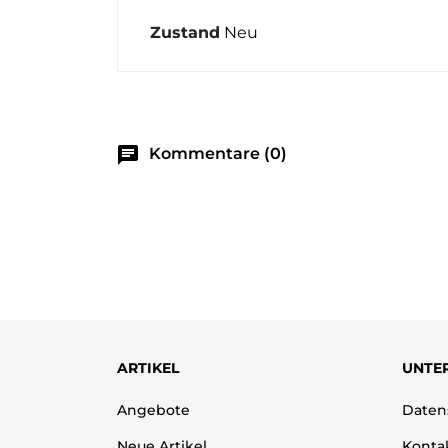
Zustand
Neu
chat
Kommentare (0)
ARTIKEL
UNTE
Angebote
Daten
Neue Artikel
Kontak