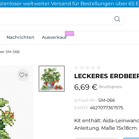
stenloser weltweiter Versand für Bestellungen über 65 
HOT
Nachrichten
Ausverkauf
eer SM-066
LECKERES ERDBEE
0
6,69 €
Bruttopreis
Artikel-Nr.:
SM-066
EAN13:
4627077367575
Kit enthält: Aida-Leinwand
Anleitung. Maße 15x18cm.