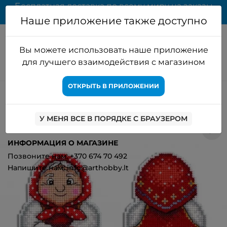
Бесплатная доставка по всему миру на заказы
свыше 65 EUR
Наше приложение также доступно
Вы можете использовать наше приложение
для лучшего взаимодействия с магазином
ОТКРЫТЬ В ПРИЛОЖЕНИИ
Главная
Наборы для вышивания
МП Студия
Бабушка SR-
468
У МЕНЯ ВСЕ В ПОРЯДКЕ С БРАУЗЕРОМ
0
ИНФОРМАЦИЯ О МАГАЗИНЕ
Позвоните нам: +370 674 70 492
Напишите нам: info@arthobby.lt