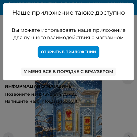
Бесплатная доставка по всему миру на заказы
свыше 65 EUR
Наше приложение также доступно
Вы можете использовать наше приложение
для лучшего взаимодействия с магазином
ОТКРЫТЬ В ПРИЛОЖЕНИИ
Главная
Наборы для вышивания
Летистич
Набор для
вышивки крестом "Викторианское Рождество" 19x39см SLETIL9953
У МЕНЯ ВСЕ В ПОРЯДКЕ С БРАУЗЕРОМ
1
ИНФОРМАЦИЯ О МАГАЗИНЕ
Позвоните нам: +370 674 70 492
Напишите нам: info@arthobby.lt