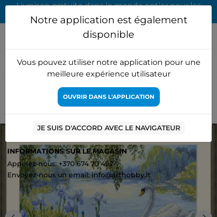
Livraison gratuite dans le monde entier pour les
commandes supérieures à 65 EUR
Notre application est également
disponible
Vous pouvez utiliser notre application pour une
meilleure expérience utilisateur
Accueil
Kits de point de croix
Merejka
Kit de point de croix
OUVRIR DANS L'APPLICATION
"Étang enchanté" 28x34 SK263
4
JE SUIS D'ACCORD AVEC LE NAVIGATEUR
INFORMATIONS SUR LE MAGASIN
Appelez-nous: +370 674 70 492
Envoyez-nous un email: info@arthobby.lt