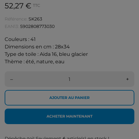
52,27 €
TTC
Référence:
SK263
EAN13:
5902808773030
Couleurs : 41
Dimensions en cm : 28x34
Type de toile : Aida 16, bleu glacier
Thème : été, nature, eau
–
+
AJOUTER AU PANIER
ACHETER MAINTENANT
Dépêche-toi! Seulement
4
article(s) en stock !